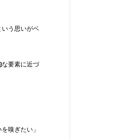
という思いがベ
的
な要素に近づ
いを嗅ぎたい」