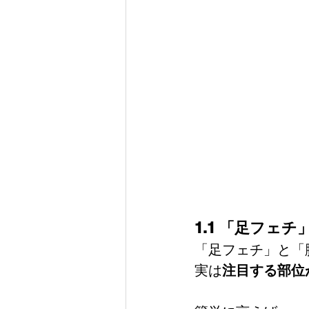
1.1 「足フ
「足フェチ」と「
実は
注目する部位